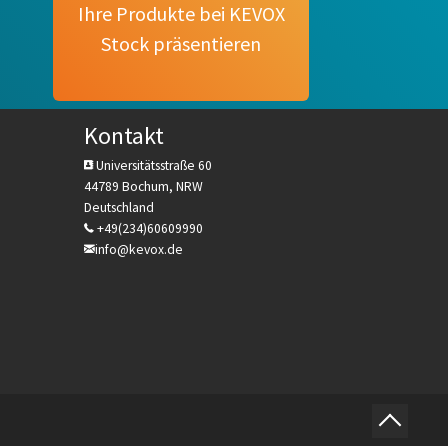
Ihre Produkte bei KEVOX
Stock präsentieren
Kontakt
Universitätsstraße 60
44789 Bochum, NRW
Deutschland
+49(234)60609990
info@kevox.de